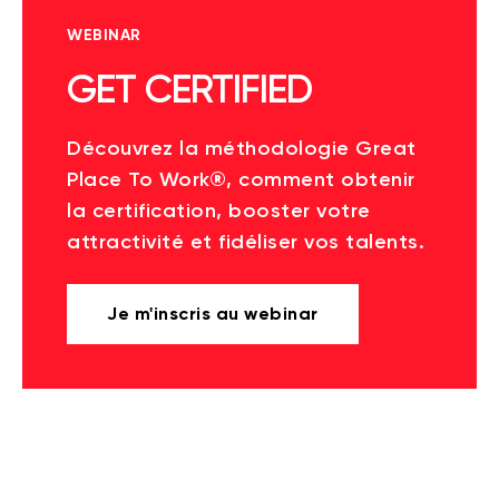
WEBINAR
GET CERTIFIED
Découvrez la méthodologie Great
Place To Work®, comment obtenir
la certification, booster votre
attractivité et fidéliser vos talents.
Je m'inscris au webinar