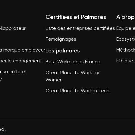
Certifiées et Palmarès
A prop
llaborateur
Liste des entreprises certifiées
Equipe e
Témoignages
Ecosys
Les palmarès
sa marque employeur
Méthodo
er le changement
Ethique 
Best Workplaces France
 sa culture
Great Place To Work for
e
Women
Great Place To Work in Tech
ed.