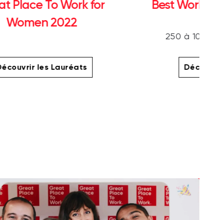
at Place To Work for
Best Workpl
Women 2022
250 à 1000 s
écouvrir les Lauréats
Découvri