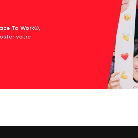
lace To Work®,
oster votre