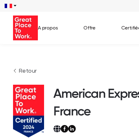
A propos
Offre
Certifi
Voir 
Retour
Témo
Cas c
American Expre
France