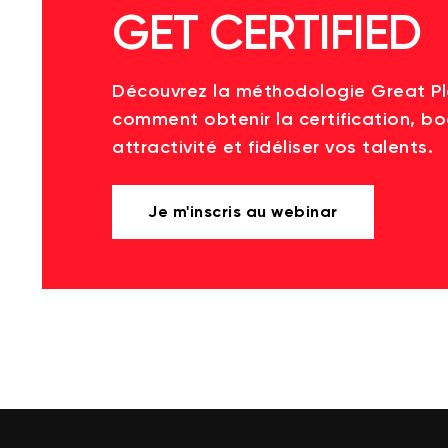
GET CERTIFIED
Découvrez la méthodologie Great P
comment obtenir la certification, bo
attractivité et fidéliser vos talents.
Je m'inscris au webinar