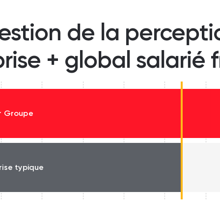
estion de la percept
prise + global salarié 
r Groupe
rise typique