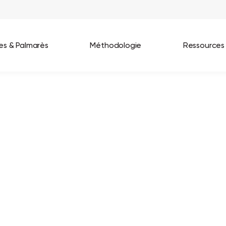
ées & Palmarès
Méthodologie
Ressources
les entreprises
Best Workplaces France 2026
ignages
Great Place To Work In Tech 2026
lients
Best Workplaces For Women 2025
Best Workplaces Europe 2025
Tous nos palmarès