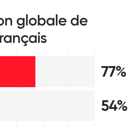
ion globale de
français
77%
54%