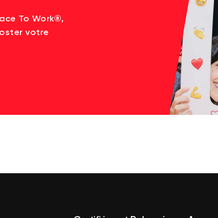
lace To Work®,
oster votre