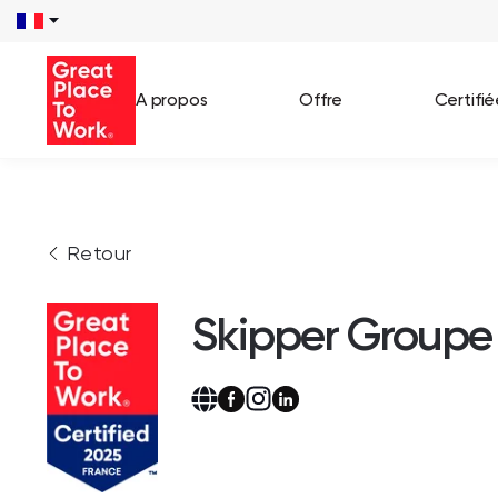
A propos
Offre
Certifi
Voir 
Retour
Témo
Cas c
Skipper Groupe