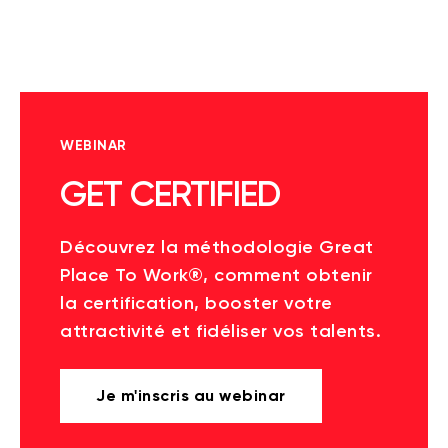
WEBINAR
GET CERTIFIED
Découvrez la méthodologie Great
Place To Work®, comment obtenir
la certification, booster votre
attractivité et fidéliser vos talents.
Je m'inscris au webinar