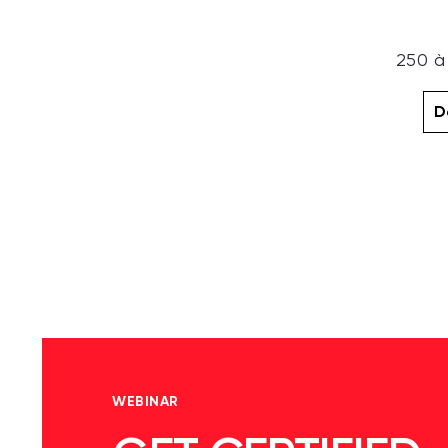
250 à
D
WEBINAR