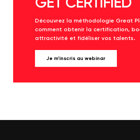
GET CERTIFIED
Découvrez la méthodologie Great P
comment obtenir la certification, bo
attractivité et fidéliser vos talents.
Je m'inscris au webinar