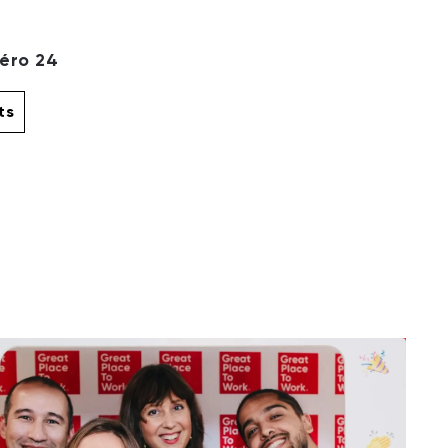
éro 24
ts