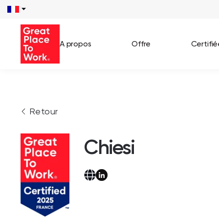
A propos
Offre
Certifi
Voir 
Retour
Témo
Cas c
Chiesi