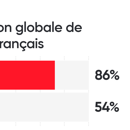
ion globale de
français
86%
54%