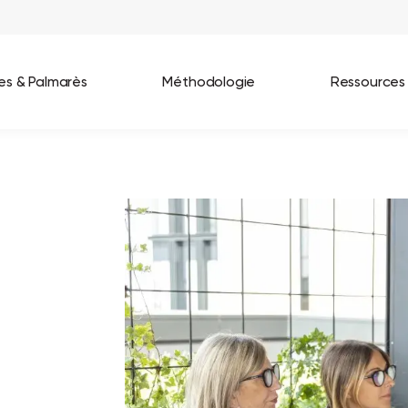
ées & Palmarès
Méthodologie
Ressources
les entreprises
Best Workplaces France 2026
ignages
Great Place To Work In Tech 2026
lients
Best Workplaces For Women 2025
Best Workplaces Europe 2025
Tous nos palmarès