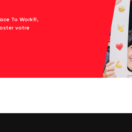
lace To Work®,
oster votre