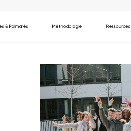
ées & Palmarès
Méthodologie
Ressources
les entreprises
Best Workplaces France 2026
ignages
Great Place To Work In Tech 2026
lients
Best Workplaces For Women 2025
Best Workplaces Europe 2025
Tous nos palmarès