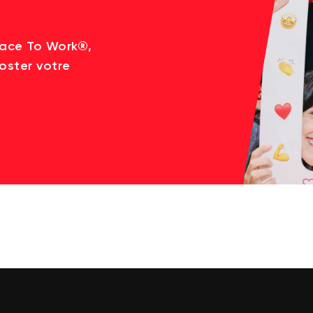
lace To Work®,
oster votre