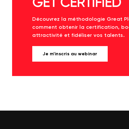
GET CERTIFIED
Découvrez la méthodologie Great P
comment obtenir la certification, bo
attractivité et fidéliser vos talents.
Je m'inscris au webinar