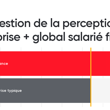
estion de la percept
prise + global salarié 
rance
rise typique