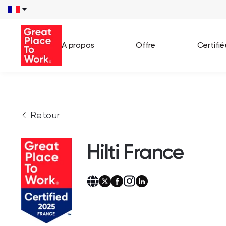
A propos
Offre
Certifi
Voir 
Retour
Témo
Cas c
Hilti France