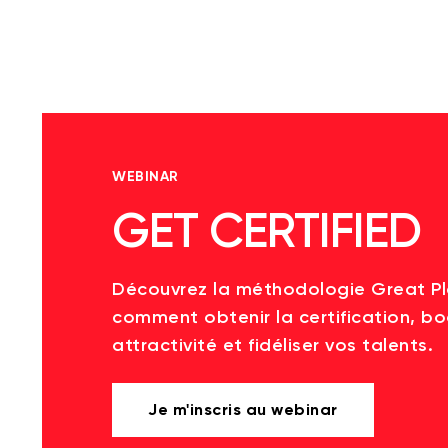
WEBINAR
GET CERTIFIED
Découvrez la méthodologie Great P
comment obtenir la certification, bo
attractivité et fidéliser vos talents.
Je m'inscris au webinar