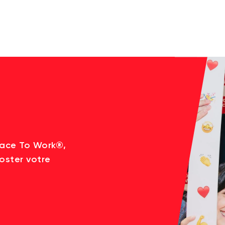
lace To Work®,
oster votre