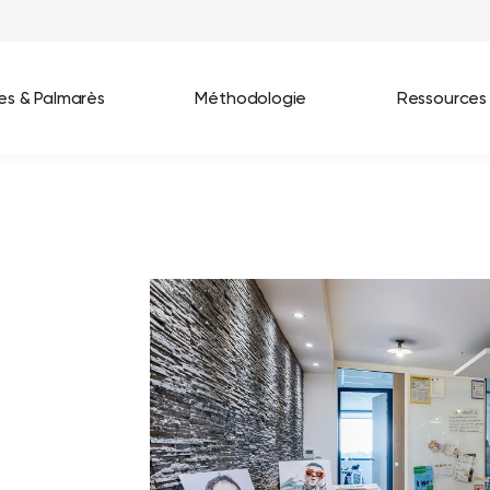
ées & Palmarès
Méthodologie
Ressources
les entreprises
Best Workplaces France 2026
ignages
Great Place To Work In Tech 2026
lients
Best Workplaces For Women 2025
Best Workplaces Europe 2025
Tous nos palmarès