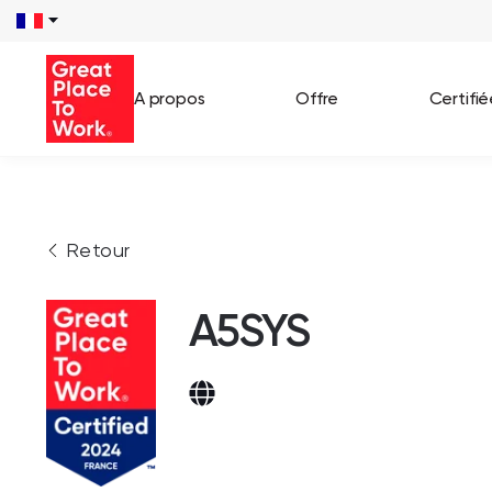
A propos
Offre
Certifi
Voir 
Retour
Témo
Cas c
A5SYS