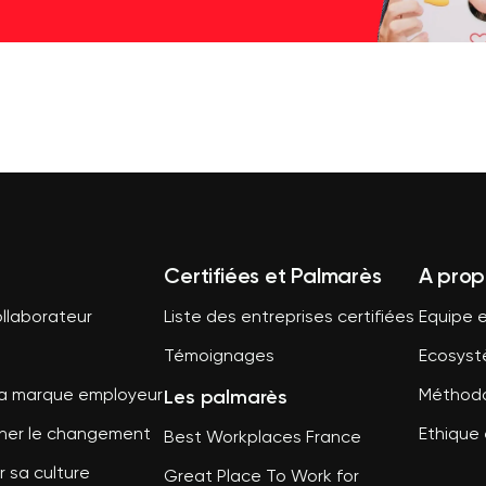
Certifiées et Palmarès
A prop
llaborateur
Liste des entreprises certifiées
Equipe e
Témoignages
Ecosys
Les palmarès
sa marque employeur
Méthodo
er le changement
Ethique 
Best Workplaces France
 sa culture
Great Place To Work for