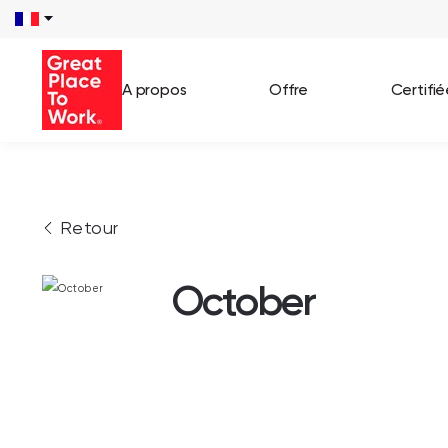
A propos
Offre
Certifi
Voir 
Retour
Témo
Cas c
October