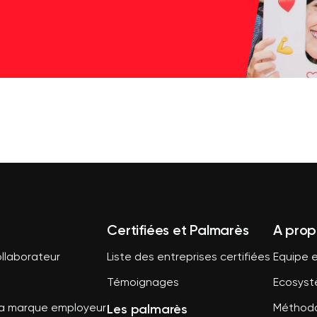
Certifiées et Palmarès
A prop
llaborateur
Liste des entreprises certifiées
Equipe e
Témoignages
Ecosys
Les palmarès
sa marque employeur
Méthodo