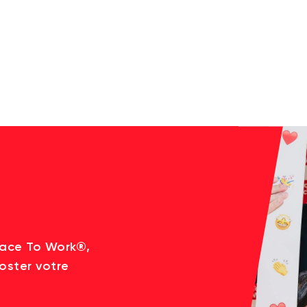
lace To Work®,
oster votre