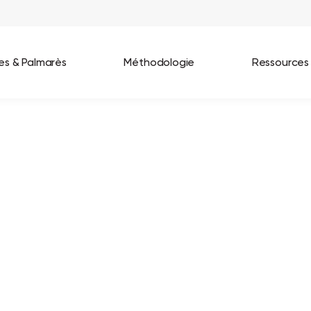
ées & Palmarès
Méthodologie
Ressources
les entreprises
Best Workplaces France 2026
ignages
Great Place To Work In Tech 2026
lients
Best Workplaces For Women 2025
Best Workplaces Europe 2025
Tous nos palmarès