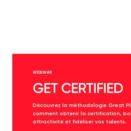
WEBINAR
GET CERTIFIED
Découvrez la méthodologie Great P
comment obtenir la certification, bo
attractivité et fidéliser vos talents.