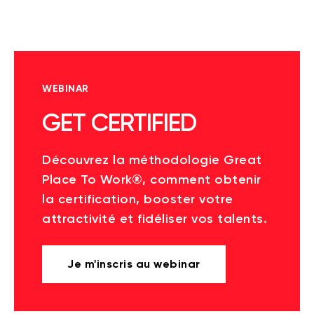
WEBINAR
GET CERTIFIED
Découvrez la méthodologie Great
Place To Work®, comment obtenir
la certification, booster votre
attractivité et fidéliser vos talents.
Je m'inscris au webinar