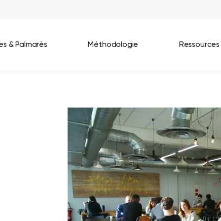
ées & Palmarès
Méthodologie
Ressources
les entreprises
Best Workplaces France 2026
ignages
Great Place To Work In Tech 2026
lients
Best Workplaces For Women 2025
Best Workplaces Europe 2025
Tous nos palmarès