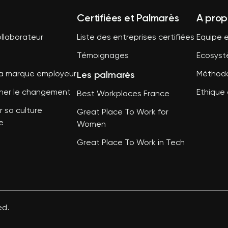
Certifiées et Palmarès
A prop
llaborateur
Liste des entreprises certifiées
Equipe e
Témoignages
Ecosys
Les palmarès
sa marque employeur
Méthodo
er le changement
Ethique 
Best Workplaces France
 sa culture
Great Place To Work for
e
Women
Great Place To Work in Tech
ed.