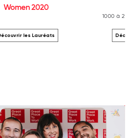
Women 2020
1000 à 2500 s
écouvrir les Lauréats
Découvri