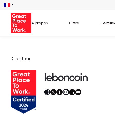
A propos
Offre
Certifi
Voir 
Retour
Témo
Cas c
leboncoin