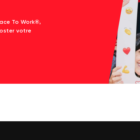
lace To Work®,
oster votre