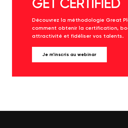
GET CERTIFIED
Découvrez la méthodologie Great P
comment obtenir la certification, bo
attractivité et fidéliser vos talents.
Je m'inscris au webinar