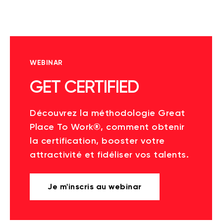
WEBINAR
GET CERTIFIED
Découvrez la méthodologie Great
Place To Work®, comment obtenir
la certification, booster votre
attractivité et fidéliser vos talents.
Je m'inscris au webinar