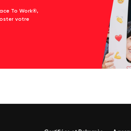
lace To Work®,
oster votre