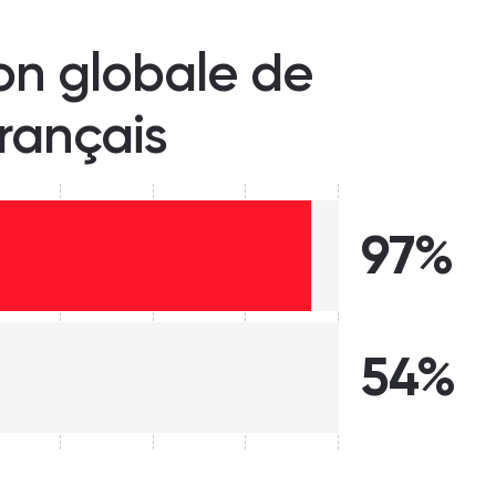
ion globale de
français
97%
54%