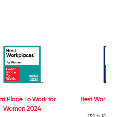
at Place To Work for
Best Workpl
Women 2024
250 à 1000 sa