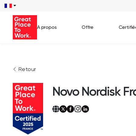
A propos
Offre
Certifi
Voir 
Retour
Témo
Cas c
Novo Nordisk F