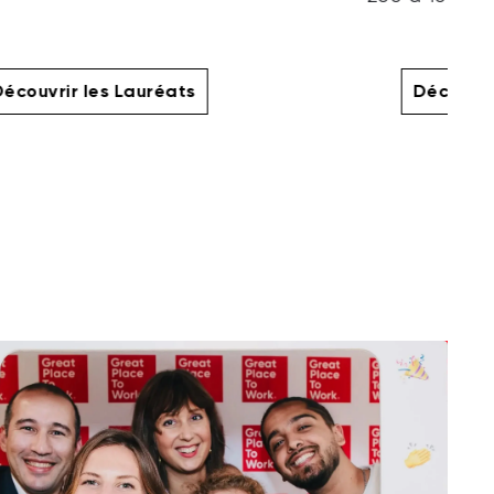
écouvrir les Lauréats
Découvri