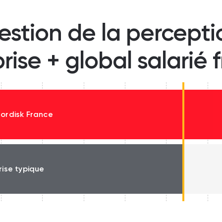
estion de la percept
prise + global salarié 
ordisk France
rise typique