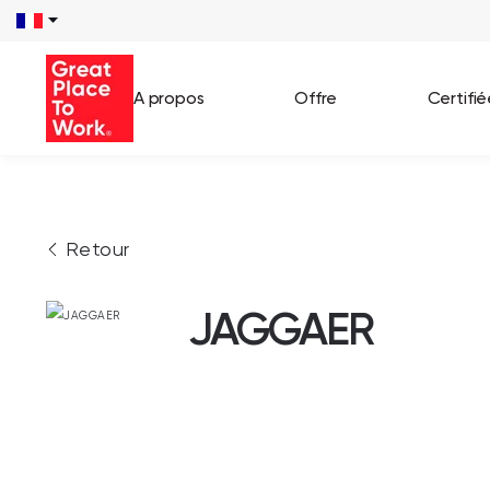
A propos
Offre
Certifi
Voir 
Retour
Témo
Cas c
JAGGAER