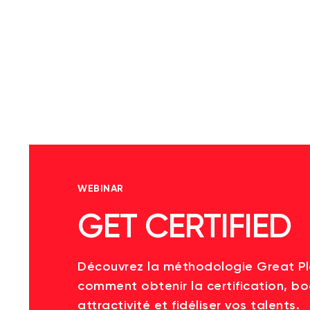
WEBINAR
GET CERTIFIED
Découvrez la méthodologie Great P
comment obtenir la certification, bo
attractivité et fidéliser vos talents.