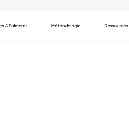
ées & Palmarès
Méthodologie
Ressources
les entreprises
Best Workplaces France 2026
ignages
Great Place To Work In Tech 2026
lients
Best Workplaces For Women 2025
Best Workplaces Europe 2025
Tous nos palmarès