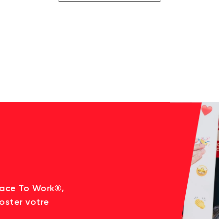
lace To Work®,
oster votre