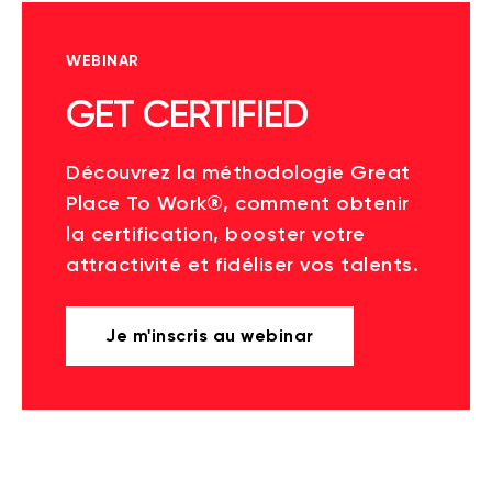
WEBINAR
GET CERTIFIED
Découvrez la méthodologie Great
Place To Work®, comment obtenir
la certification, booster votre
attractivité et fidéliser vos talents.
Je m'inscris au webinar