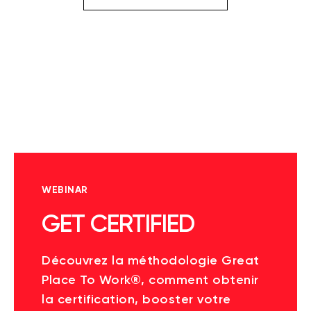
WEBINAR
GET CERTIFIED
Découvrez la méthodologie Great
Place To Work®, comment obtenir
la certification, booster votre