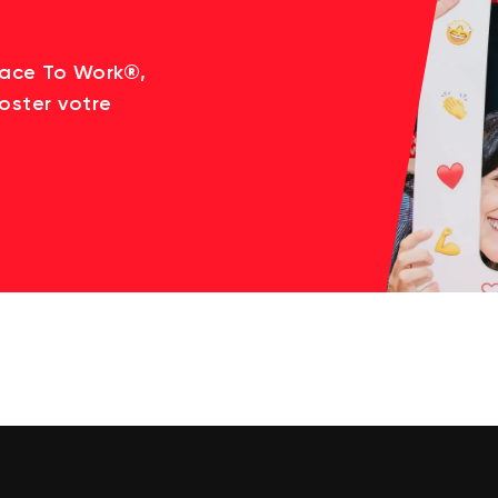
lace To Work®,
oster votre