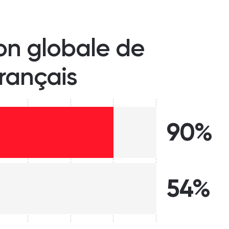
ion globale de
français
90%
54%