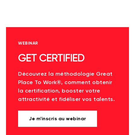
WEBINAR
GET CERTIFIED
Découvrez la méthodologie Great
Place To Work®, comment obtenir
la certification, booster votre
attractivité et fidéliser vos talents.
Je m'inscris au webinar