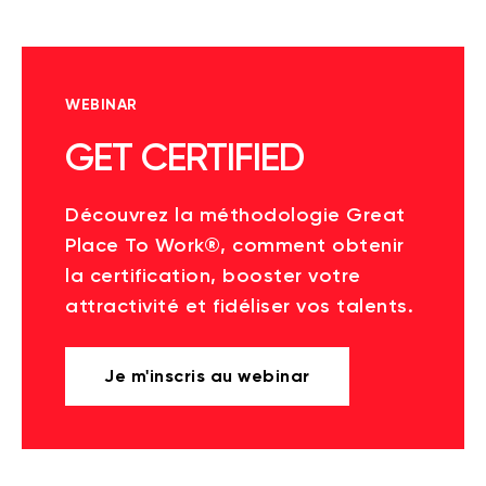
WEBINAR
GET CERTIFIED
Découvrez la méthodologie Great
Place To Work®, comment obtenir
la certification, booster votre
attractivité et fidéliser vos talents.
Je m'inscris au webinar