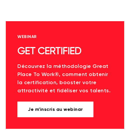
WEBINAR
GET CERTIFIED
Découvrez la méthodologie Great
Place To Work®, comment obtenir
la certification, booster votre
attractivité et fidéliser vos talents.
Je m'inscris au webinar