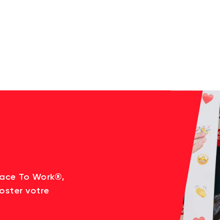
lace To Work®,
oster votre