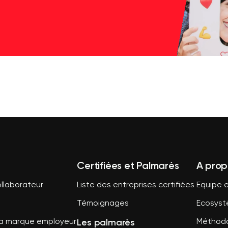
Certifiées et Palmarès
A prop
llaborateur
Liste des entreprises certifiées
Equipe e
Témoignages
Ecosys
Les palmarès
sa marque employeur
Méthodo