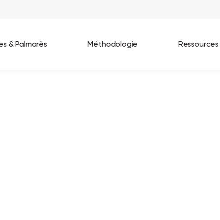
ées & Palmarès
Méthodologie
Ressources
les entreprises
Best Workplaces France 2026
ignages
Great Place To Work In Tech 2026
lients
Best Workplaces For Women 2025
Best Workplaces Europe 2025
Tous nos palmarès