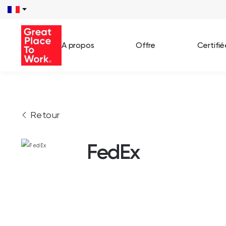
A propos
Offre
Certifi
Voir 
Retour
Témo
Cas c
FedEx