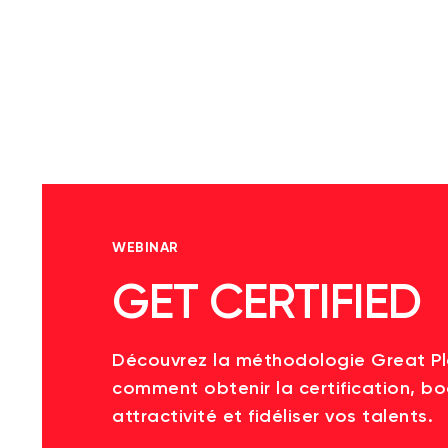
WEBINAR
GET CERTIFIED
Découvrez la méthodologie Great P
comment obtenir la certification, bo
attractivité et fidéliser vos talents.