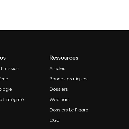
os
Ressources
t mission
Articles
tème
Bonnes pratiques
logie
Dossiers
et intégrité
Webinars
Dossiers Le Figaro
CGU