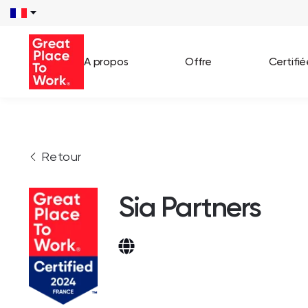
A propos
Offre
Certifi
Voir 
Retour
Témo
Cas c
Sia Partners