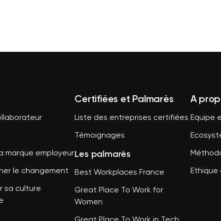
Certifiées et Palmarès
A prop
llaborateur
Liste des entreprises certifiées
Equipe e
Témoignages
Ecosys
Les palmarès
sa marque employeur
Méthodo
er le changement
Ethique 
Best Workplaces France
 sa culture
Great Place To Work for
e
Women
Great Place To Work in Tech