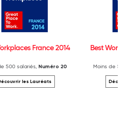
orkplaces France 2014
Best Workpl
Numéro 20
e 500 salariés,
Moins de 500 s
écouvrir les Lauréats
Découvri