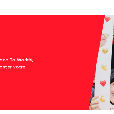
lace To Work®,
oster votre