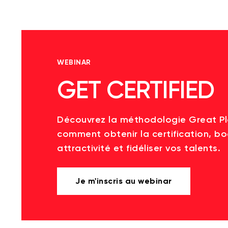
WEBINAR
GET CERTIFIED
Découvrez la méthodologie Great P
comment obtenir la certification, bo
attractivité et fidéliser vos talents.
Je m'inscris au webinar