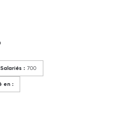
?
Salariés :
700
 en :