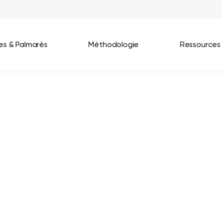
ées & Palmarès
Méthodologie
Ressources
les entreprises
Best Workplaces France 2026
ignages
Great Place To Work In Tech 2026
lients
Best Workplaces For Women 2025
Best Workplaces Europe 2025
Tous nos palmarès