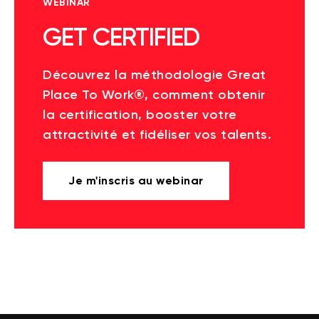
WEBINAR
GET CERTIFIED
Découvrez la méthodologie Great
Place To Work®, comment obtenir
la certification, booster votre
attractivité et fidéliser vos talents.
Je m'inscris au webinar