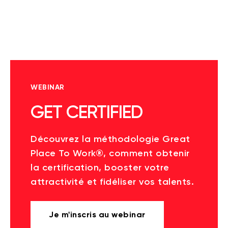
WEBINAR
GET CERTIFIED
Découvrez la méthodologie Great
Place To Work®, comment obtenir
la certification, booster votre
attractivité et fidéliser vos talents.
Je m'inscris au webinar