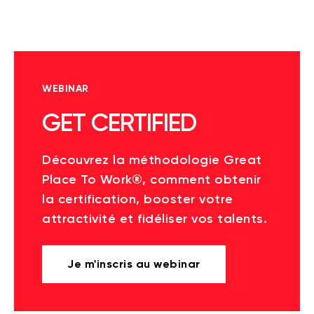
WEBINAR
GET CERTIFIED
Découvrez la méthodologie Great
Place To Work®, comment obtenir
la certification, booster votre
attractivité et fidéliser vos talents.
Je m'inscris au webinar