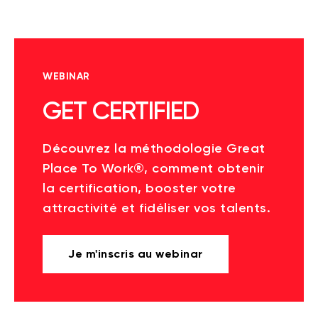
WEBINAR
GET CERTIFIED
Découvrez la méthodologie Great
Place To Work®, comment obtenir
la certification, booster votre
attractivité et fidéliser vos talents.
Je m'inscris au webinar