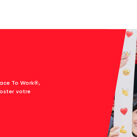
lace To Work®,
oster votre