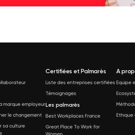
Certifiées et Palmarès
A prop
llaborateur
Liste des entreprises certifiées
Equipe e
Témoignages
Ecosys
Les palmarès
sa marque employeur
Méthodo
er le changement
Ethique 
Best Workplaces France
 sa culture
Great Place To Work for
e
Women