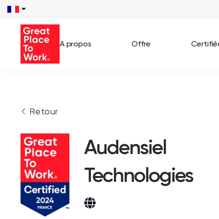
A propos
Offre
Certifi
Voir 
Retour
Témo
Cas c
Audensiel
Technologies