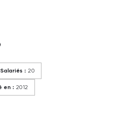
?
Salariés :
20
 en :
2012