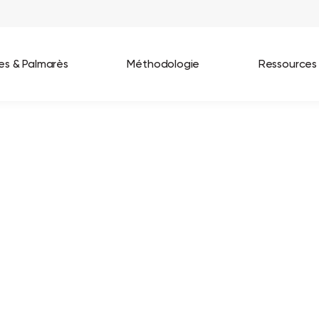
ées & Palmarès
Méthodologie
Ressources
les entreprises
Best Workplaces France 2026
ignages
Great Place To Work In Tech 2026
lients
Best Workplaces For Women 2025
Best Workplaces Europe 2025
Tous nos palmarès