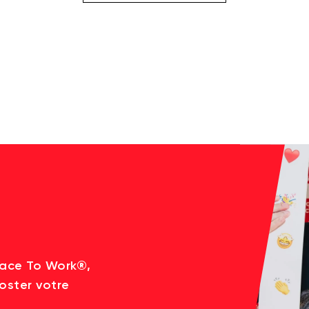
lace To Work®,
oster votre