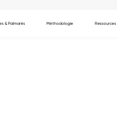
ées & Palmarès
Méthodologie
Ressources
les entreprises
Best Workplaces France 2026
ignages
Great Place To Work In Tech 2026
lients
Best Workplaces For Women 2025
Best Workplaces Europe 2025
Tous nos palmarès