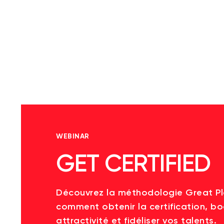
WEBINAR
GET CERTIFIED
Découvrez la méthodologie Great P
comment obtenir la certification, bo
attractivité et fidéliser vos talents.