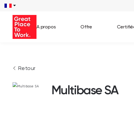
A propos
Offre
Certifi
Voir 
Retour
Témo
Cas c
Multibase SA