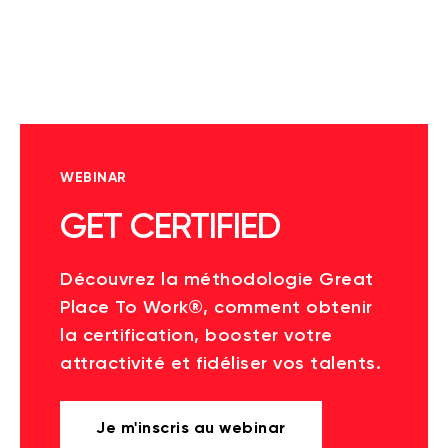
WEBINAR
GET CERTIFIED
Découvrez la méthodologie Great
Place To Work®, comment obtenir
la certification, booster votre
attractivité et fidéliser vos talents.
Je m'inscris au webinar