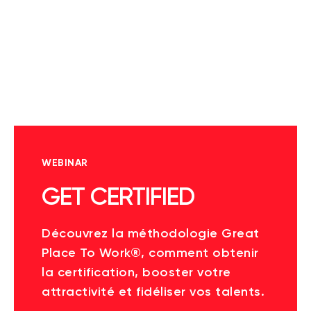
WEBINAR
GET CERTIFIED
Découvrez la méthodologie Great
Place To Work®, comment obtenir
la certification, booster votre
attractivité et fidéliser vos talents.