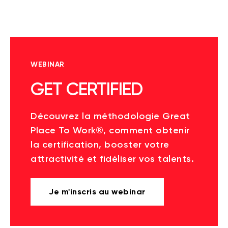
WEBINAR
GET CERTIFIED
Découvrez la méthodologie Great
Place To Work®, comment obtenir
la certification, booster votre
attractivité et fidéliser vos talents.
Je m'inscris au webinar