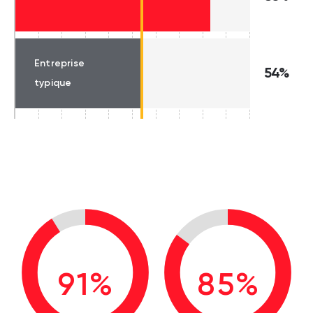
Entreprise
54%
typique
91%
85%