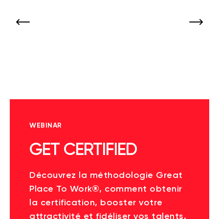
WEBINAR
GET CERTIFIED
Découvrez la méthodologie Great
Place To Work®, comment obtenir
la certification, booster votre
attractivité et fidéliser vos talents.