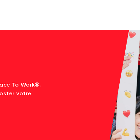
lace To Work®,
oster votre