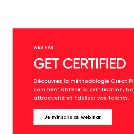
WEBINAR
GET CERTIFIED
Découvrez la méthodologie Great P
comment obtenir la certification, bo
attractivité et fidéliser vos talents.
Je m'inscris au webinar