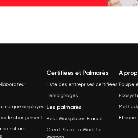
Certifiées et Palmarès
A prop
llaborateur
Liste des entreprises certifiées
Equipe e
Témoignages
Ecosys
Les palmarès
sa marque employeur
Méthodo
er le changement
Ethique 
Best Workplaces France
 sa culture
Great Place To Work for
e
Women