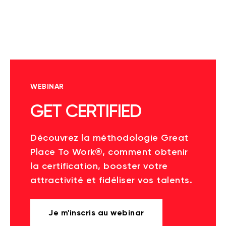
WEBINAR
GET CERTIFIED
Découvrez la méthodologie Great
Place To Work®, comment obtenir
la certification, booster votre
attractivité et fidéliser vos talents.
Je m'inscris au webinar