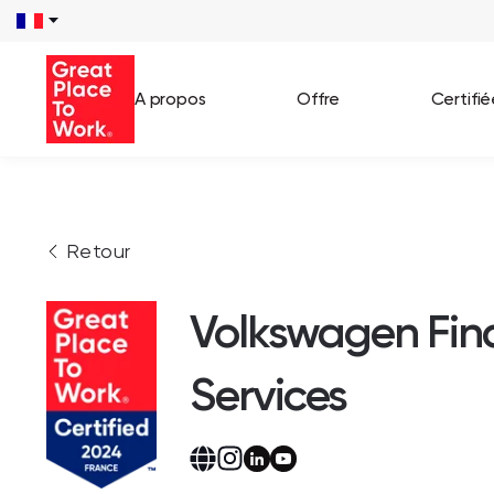
A propos
Offre
Certifi
Voir 
Retour
Témo
Cas c
Volkswagen Fin
Services