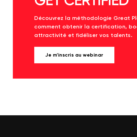
GET CERTIFIED
Découvrez la méthodologie Great P
comment obtenir la certification, bo
attractivité et fidéliser vos talents.
Je m'inscris au webinar