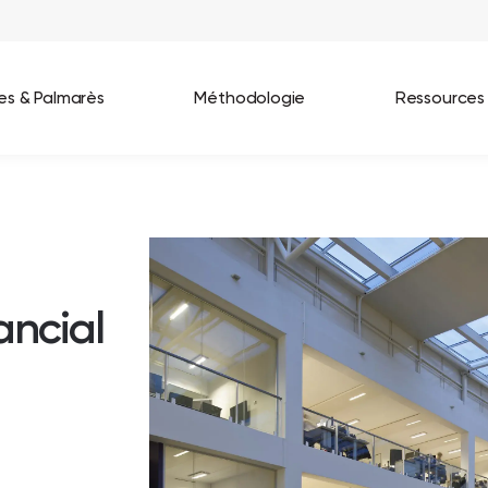
ées & Palmarès
Méthodologie
Ressources
les entreprises
Best Workplaces France 2026
ignages
Great Place To Work In Tech 2026
lients
Best Workplaces For Women 2025
ancial
Best Workplaces Europe 2025
Tous nos palmarès