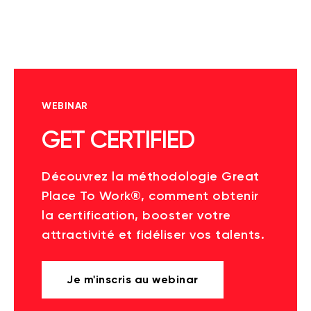
WEBINAR
GET CERTIFIED
Découvrez la méthodologie Great
Place To Work®, comment obtenir
la certification, booster votre
attractivité et fidéliser vos talents.
Je m'inscris au webinar