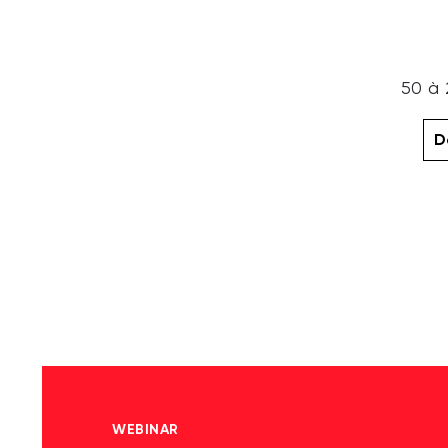
50 à 
D
WEBINAR