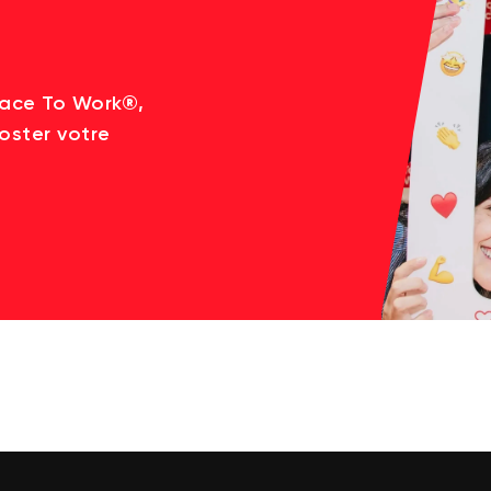
lace To Work®,
oster votre