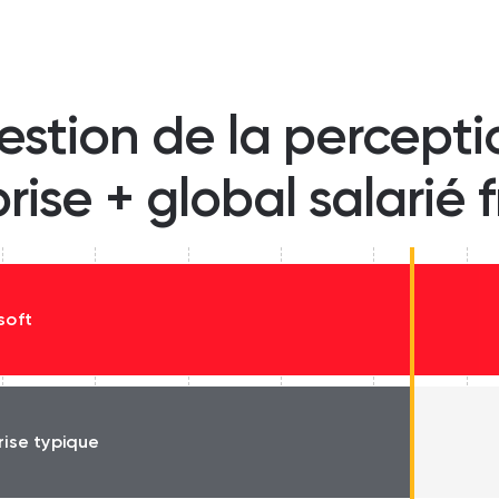
estion de la percept
prise + global salarié 
soft
rise typique