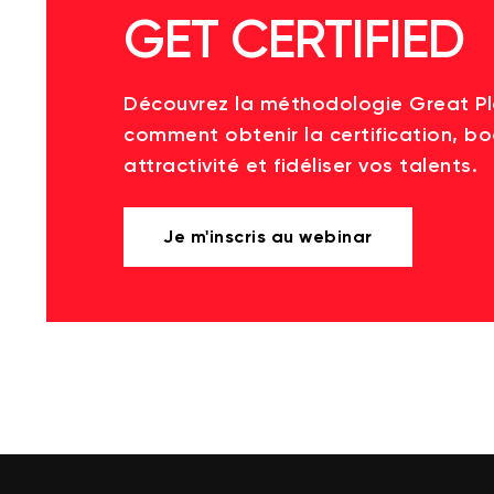
GET CERTIFIED
Découvrez la méthodologie Great P
comment obtenir la certification, bo
attractivité et fidéliser vos talents.
Je m'inscris au webinar