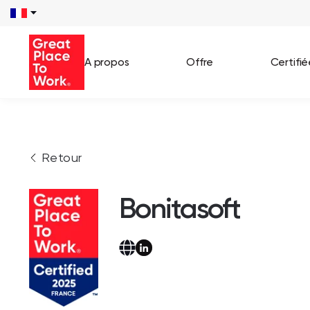
A propos
Offre
Certifi
Voir 
Retour
Témo
Cas c
Bonitasoft