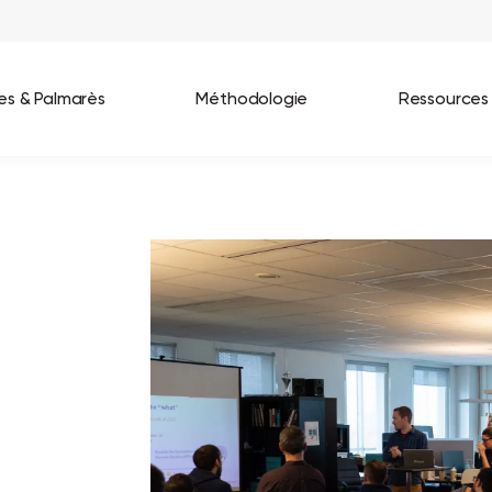
ées & Palmarès
Méthodologie
Ressources
les entreprises
Best Workplaces France 2026
ignages
Great Place To Work In Tech 2026
lients
Best Workplaces For Women 2025
Best Workplaces Europe 2025
Tous nos palmarès