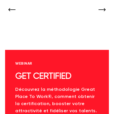
WEBINAR
GET CERTIFIED
Découvrez la méthodologie Great
Place To Work®, comment obtenir
la certification, booster votre
attractivité et fidéliser vos talents.