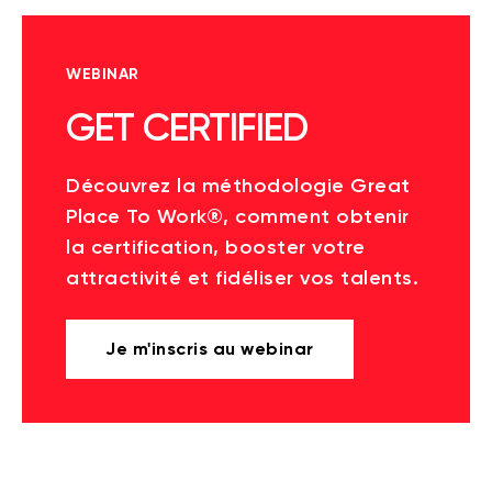
WEBINAR
GET CERTIFIED
Découvrez la méthodologie Great
Place To Work®, comment obtenir
la certification, booster votre
attractivité et fidéliser vos talents.
Je m'inscris au webinar