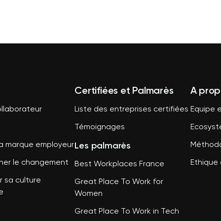
Certifiées et Palmarès
A prop
llaborateur
Liste des entreprises certifiées
Equipe e
Témoignages
Ecosys
Les palmarès
sa marque employeur
Méthodo
er le changement
Ethique 
Best Workplaces France
 sa culture
Great Place To Work for
e
Women
Great Place To Work in Tech