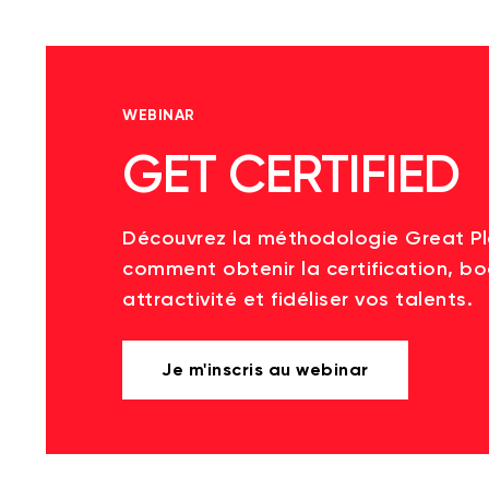
WEBINAR
GET CERTIFIED
Découvrez la méthodologie Great P
comment obtenir la certification, bo
attractivité et fidéliser vos talents.
Je m'inscris au webinar