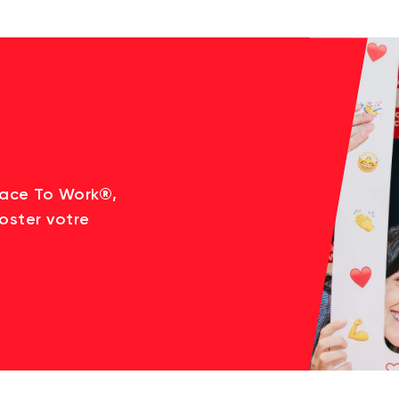
lace To Work®,
oster votre