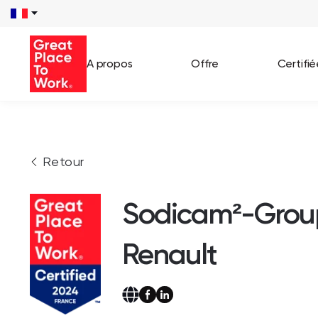
A propos
Offre
Certifi
Voir 
Retour
Témo
Cas c
Sodicam²-Grou
Renault