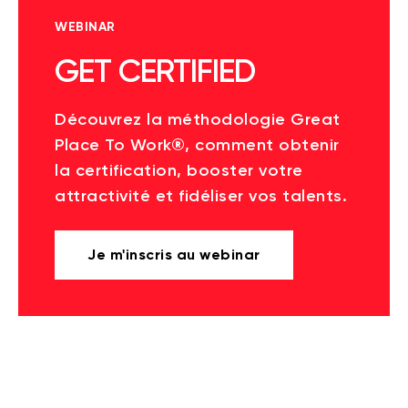
WEBINAR
GET CERTIFIED
Découvrez la méthodologie Great
Place To Work®, comment obtenir
la certification, booster votre
attractivité et fidéliser vos talents.
Je m'inscris au webinar