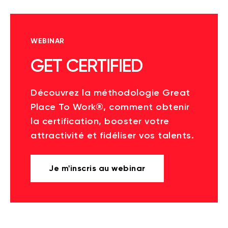
WEBINAR
GET CERTIFIED
Découvrez la méthodologie Great
Place To Work®, comment obtenir
la certification, booster votre
attractivité et fidéliser vos talents.
Je m'inscris au webinar