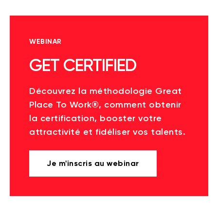
WEBINAR
GET CERTIFIED
Découvrez la méthodologie Great
Place To Work®, comment obtenir
la certification, booster votre
attractivité et fidéliser vos talents.
Je m'inscris au webinar