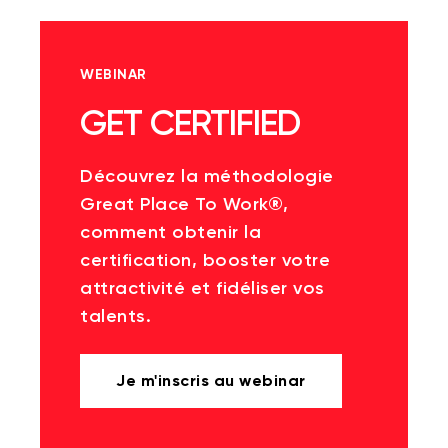
WEBINAR
GET CERTIFIED
Découvrez la méthodologie
Great Place To Work®,
comment obtenir la
certification, booster votre
attractivité et fidéliser vos
talents.
Je m'inscris au webinar