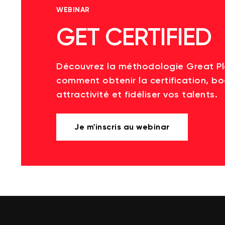
WEBINAR
GET CERTIFIED
Découvrez la méthodologie Great P
comment obtenir la certification, bo
attractivité et fidéliser vos talents.
Je m'inscris au webinar