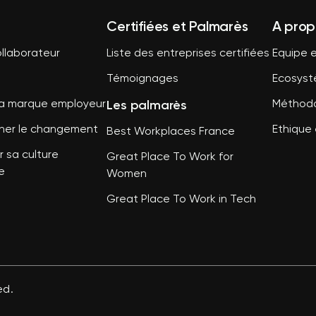
Certifiées et Palmarès
A prop
llaborateur
Liste des entreprises certifiées
Equipe e
Témoignages
Ecosys
Les palmarès
sa marque employeur
Méthodo
er le changement
Ethique 
Best Workplaces France
 sa culture
Great Place To Work for
e
Women
Great Place To Work in Tech
ed.