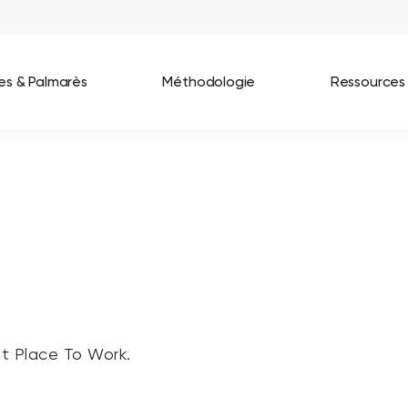
ées & Palmarès
Méthodologie
Ressources
les entreprises
Best Workplaces France 2026
ignages
Great Place To Work In Tech 2026
lients
Best Workplaces For Women 2025
Best Workplaces Europe 2025
Tous nos palmarès
at Place To Work.