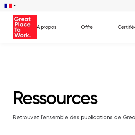
/**** SEARCH *****/ /**** END SEARCH *****/
A propos
Offre
Certifi
Voir 
Témo
Cas c
Ressources
Retrouvez l'ensemble des publications de Gre