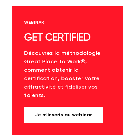
WEBINAR
GET CERTIFIED
Découvrez la méthodologie
Great Place To Work®,
comment obtenir la
certification, booster votre
attractivité et fidéliser vos
talents.
Je m'inscris au webinar