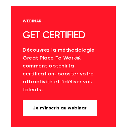
WEBINAR
GET CERTIFIED
Découvrez la méthodologie
Great Place To Work®,
comment obtenir la
certification, booster votre
attractivité et fidéliser vos
talents.
Je m'inscris au webinar