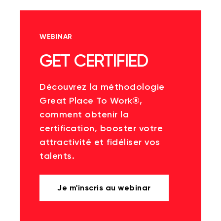
WEBINAR
GET CERTIFIED
Découvrez la méthodologie
Great Place To Work®,
comment obtenir la
certification, booster votre
attractivité et fidéliser vos
talents.
Je m'inscris au webinar