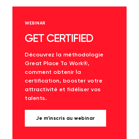
WEBINAR
GET CERTIFIED
Découvrez la méthodologie
Great Place To Work®,
comment obtenir la
certification, booster votre
attractivité et fidéliser vos
talents.
Je m'inscris au webinar