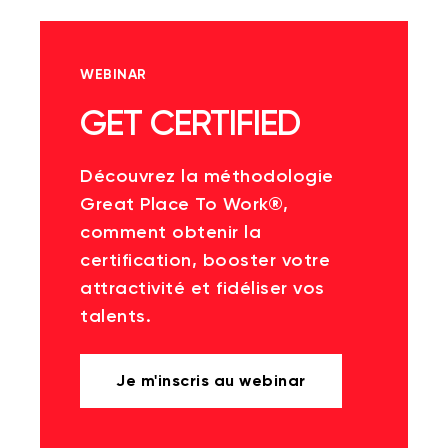
WEBINAR
GET CERTIFIED
Découvrez la méthodologie
Great Place To Work®,
comment obtenir la
certification, booster votre
attractivité et fidéliser vos
talents.
Je m'inscris au webinar