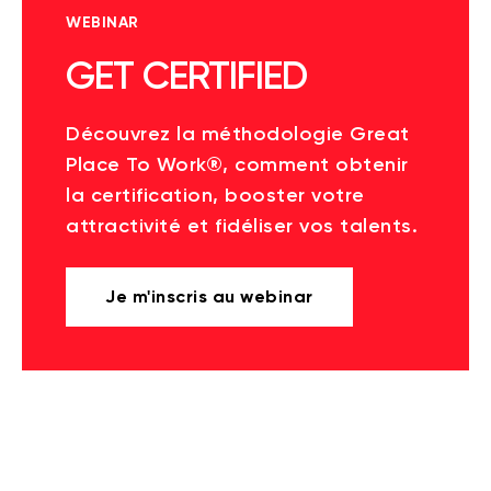
WEBINAR
GET CERTIFIED
Découvrez la méthodologie Great
Place To Work®, comment obtenir
la certification, booster votre
attractivité et fidéliser vos talents.
Je m'inscris au webinar